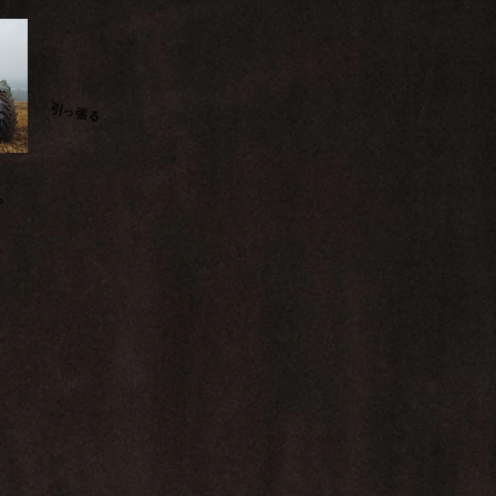
​引っ張る
。