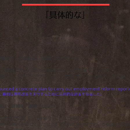
​「具体的な」
） 具体的な・形のある （名詞）コンクリート
った単語です。計画に現実的な内容や形式を伴っています。
であれば、頭の中にあるアイデアではなく、実際に実行できる形のある計画
unced a concrete plan to carry out employment reform repor
、首相は雇用改革を実行するために具体的な計画を発表した。
詞） 明確な・詳細な・曖昧ではない
た意味よりは、「より詳細な～」となります。
的な場所を尋ねるときは、より詳細にあらわすという意味の“具体的”なの