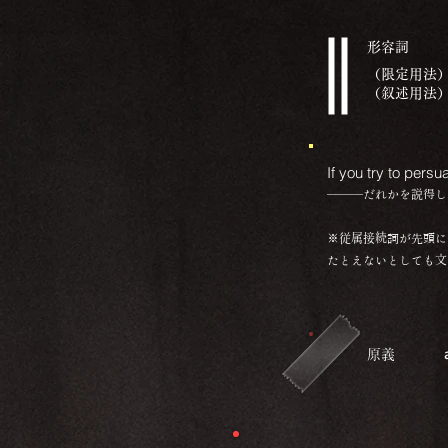
​形容詞
（限定用法
（叙述用法
If you try to per
―――だれかを説得し
※従属接続詞が先頭に
​たとえないとしても
​原義