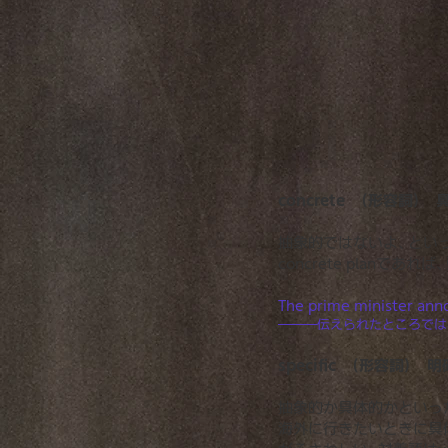
concrete （形容詞
抽象的ではないよ、とい
concrete plan
The
prime
minister
anno
―――伝えられたところでは
specific （形容
抽象的か具体的かといっ
海外に行きたいときに具体