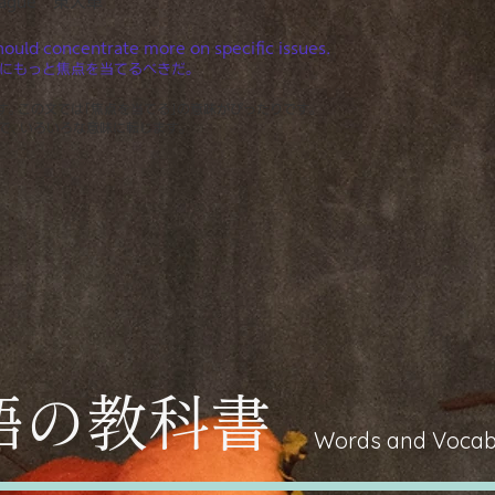
ague
東大単
should concentrate more on specific issues.
にもっと焦点を当てるべきだ。
る」です。この文では「焦点を当てる」の意味がぴったりです
。
で、いろいろな意味に転じます。
単語の教科書
Words and Vocab