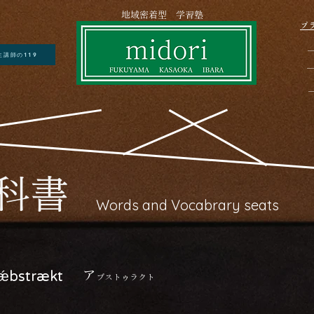
​ 地域密着型 学習塾
プ
生講師の119
―
教科書
Words and Vocabrary seats
ア
́bstrækt
ブストゥラクト