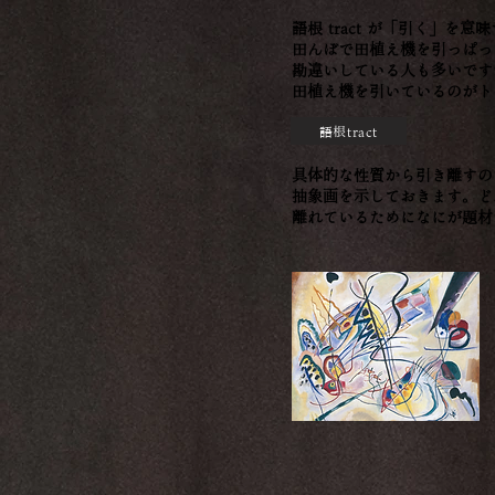
語根 tract が「引く」
田んぼで田植え機を引っぱっ
勘違いしている人も多いです
田植え機を引いているのがト
語根tract
具体的な性質から引き離すの
抽象画を示しておきます。ど
離れているためになにが題材