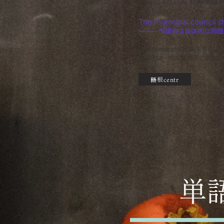
がふさわしい。対義語はv
The municipal council 
―――市議会は具体的な問題
※concentrateは「集中す
集中とは一点に集めることなの
語根centr
​