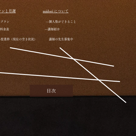
ランと月謝
midori について
―プラン
―個人塾ができること
料金表
―講師紹介
―授業枠（現在の空き状況）
講師の先生募集中
目次