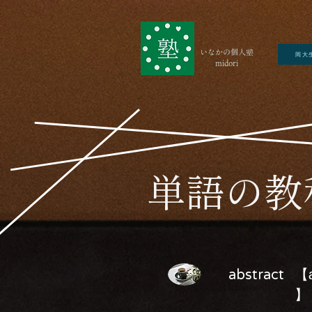
いなかの個人塾
岡大
midori
​単語の
abstract
【æ
】