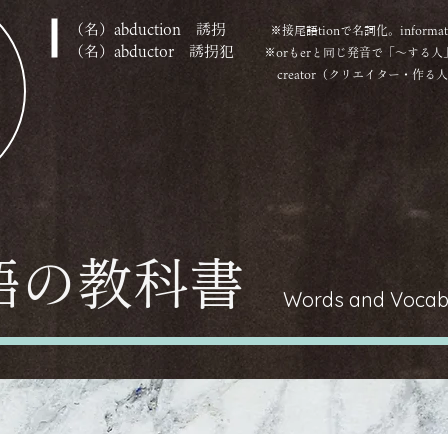
（名）
abduction 誘拐
※接尾語tionで名詞化。informatio
（名）
abductor 誘拐犯
※orもerと同じ発音で「～する人
creator（クリエイター・作る人）もおなじ。
単語の教科書
Words and Vocab