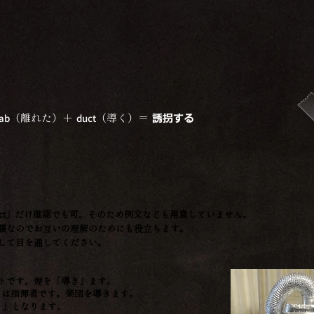
する
ab
duct
（離れた）＋
（導く）
＝
誘拐する
ct」だけ確認でも可。そのため例文なども用意していません。
語なのでお互いの理解のためにも役立ちます。
して目を通してください。
トです。煙を「導き」ます。
r）は指揮者です。楽団を導きます。
う」となります。