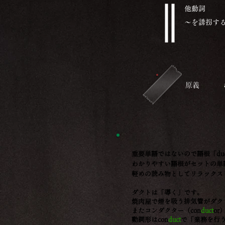
​他動詞
～を誘拐
​原義
重要単語ではないので語根「du
わかりやすい語根がセットの単
軽めの読み物としてリラックス
ダクトは「導く」です。
焼肉屋で煙を吸う排気管がダク
またコンダクター（con
duct
o
動詞形はcon
duct
で「業務を行