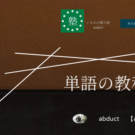
いなかの個人塾
岡大
midori
​単語の
abduct
【