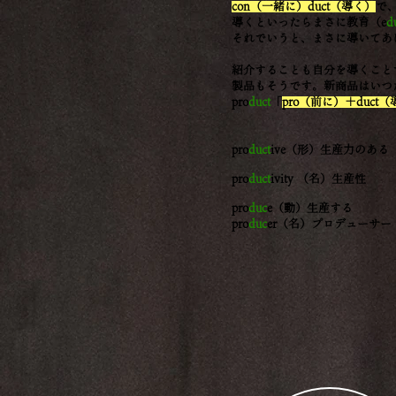
con（一緒に）duct（導く）
で
導くといったらまさに教育（e
d
それでいうと、まさに導いてあ
紹介することも自分を導くことです
製品もそうです。新商品はいつ
pro
duct
「
pro（前に）＋duct
pro
duct
ive（形）生産力の
製品を作るような性質
pro
duct
ivity （名）生
activityも同じ道
pro
duc
e（動）生産す
pro
duc
er（名）プロデュー