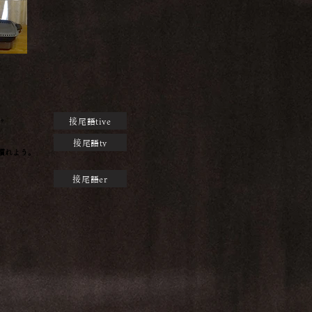
ど。
接尾語tive
接尾語ty
れよう。
接尾語er