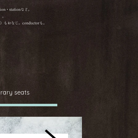
n・stationなど。
」。
conductorも。
rary seats