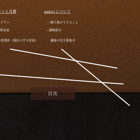
ランと月謝
midori について
―プラン
―個人塾ができること
料金表
―講師紹介
―授業枠（現在の空き状況）
講師の先生募集中
目次