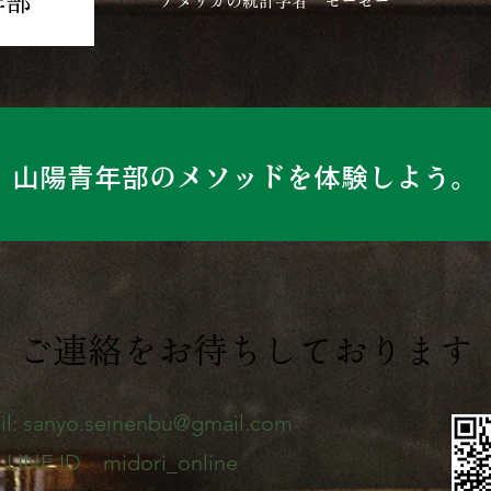
アメリカの統計学者 モーゼー
山陽青年部のメソッドを体験しよう。
​ご連絡をお待ちしております
l:
sanyo.seinenbu@gmail.com
LINE ID midori_online