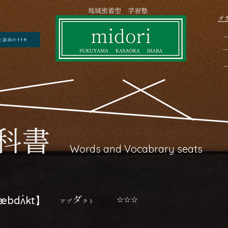
​ 地域密着型 学習塾
プ
生講師の119
―
教科書
Words and Vocabrary seats
ダ
æbdʌ́kt】
​☆☆☆
アブ
クト