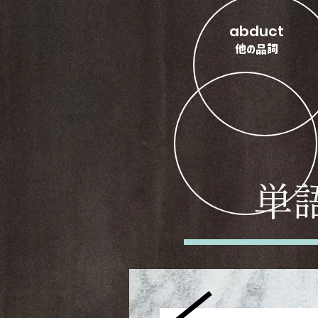
abduct
​他の品詞
​