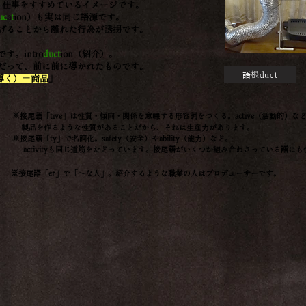
、仕事をすすめているイメージです。
uc
a
t
ion）も実は同じ語源です。
げることから離れた行為が誘拐です。
。intro
duct
ion（紹介）。
だって、前に前に導かれたものです。
語根duct
（導く）＝商品
」
ある
※接尾語「tive」は
性質・傾向・関係
を意味する形容詞をつくる。active（活動的）な
があることだから、それは生産力があります。
産性
※接尾語「ty」で名詞化。safety（安全）やability（能力）など。
筋をたどっています。接尾語がいくつか組み合わさっている語にも慣
る
サー
※接尾語「er」で「～な人」。紹介するような職業の人はプロデューサーです。