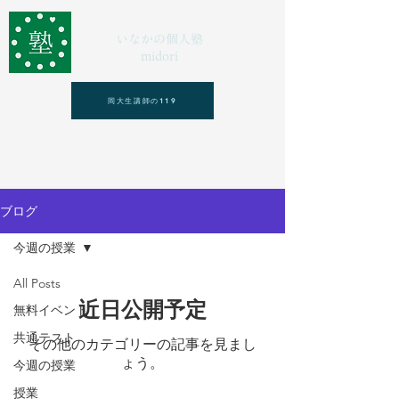
いなかの個人塾
midori
岡大生講師の119
ブログ
今週の授業
All Posts
近日公開予定
無料イベント
共通テスト
その他のカテゴリーの記事を見まし
ょう。
今週の授業
授業