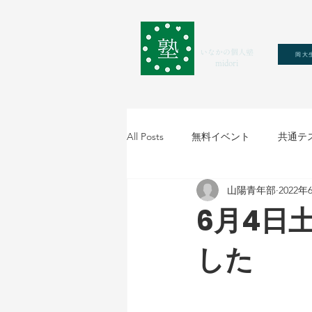
いなかの個人塾
岡大
midori
All Posts
無料イベント
共通テ
山陽青年部
2022年
6月4日
した