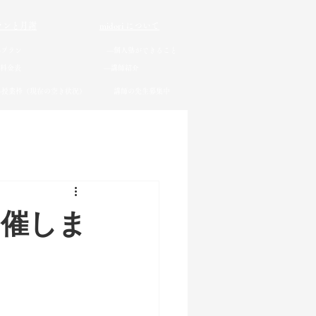
ランと月謝
midori について
―プラン
―個人塾ができること
料金表
―講師紹介
―授業枠（現在の空き状況）
講師の先生募集中
開催しま