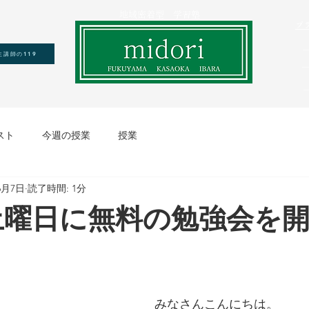
​ 地域密着型 学習塾
プ
生講師の119
―
スト
今週の授業
授業
6月7日
読了時間: 1分
土曜日に無料の勉強会を
みなさんこんにちは。