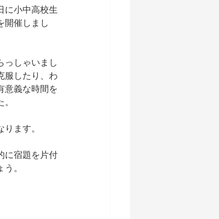
日に小中高校生
を開催しまし
らっしゃいまし
克服したり、わ
有意義な時間を
た。
なります。
的に宿題を片付
ょう。